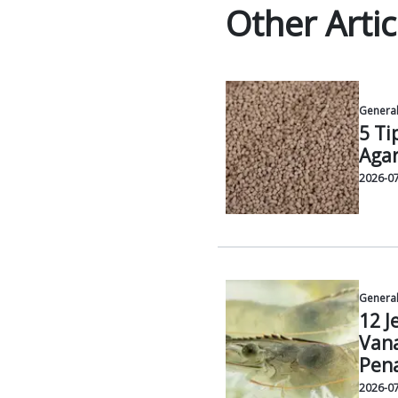
STP ber
sekitar
menjaga
Melalui 
ini, ya
positif