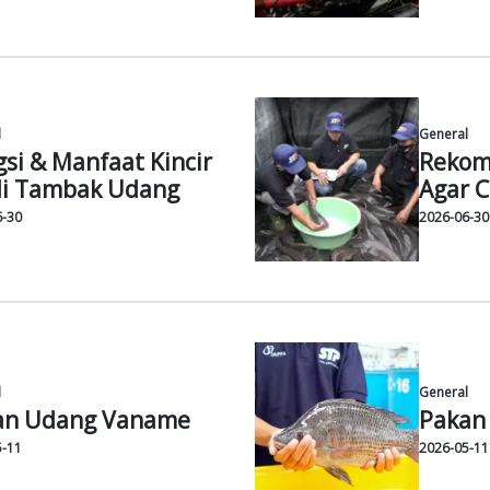
General
5 Tips Pakan Ikan Patin
Agar Cepat Besar & Panen
2026-07-30
General
12 Jenis Penyakit Udang
Vaname dan Cara
Penanganannya
2026-07-30