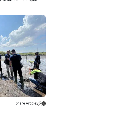
dak hanya bermanfaat bagi lingkungan tetapi juga meningkat
sisir.
a sama dengan berbagai pemangku kepentingan untuk melaks
t, dan komando militer di Kabupaten Barru, Sulawesi Selata
 lainnya kepada Asosiasi Peduli Lingkungan dan Sampah
if ini menegaskan bahwa keberlanjutan lingkungan adalah 
k, termasuk masyarakat setempat.
y, menekankan komitmen perusahaan untuk mengurangi emis
aikan bahwa kegiatan ini menjadi pengingat pentingnya
elanjutan. "Kami berkomitmen untuk menjaga kualitas sumb
ap kegiatan kami akan mendukung keberlanjutan ekosistem,
liana penuh harapan.
hun 2022, berbagai inisiatif telah dilakukan di berbagai uni
ok, pembersihan pantai, hingga penanaman pohon di Banyu
akukan secara konsisten dengan semangat yang sama. Tah
n Casuarina dan kelapa hibrida di Banyuwangi pada bulan
vember.