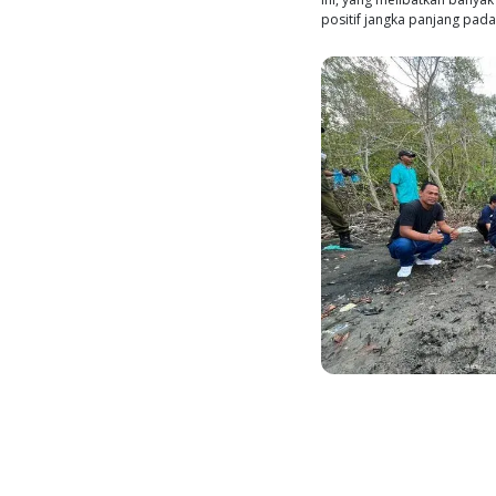
dalam m
kesadar
STP tid
program
menanam
Kabupat
jawab b
Emilian
karbon 
menjala
air dan
terutam
Program 
STP. Mu
dan pem
juga me
Oktober