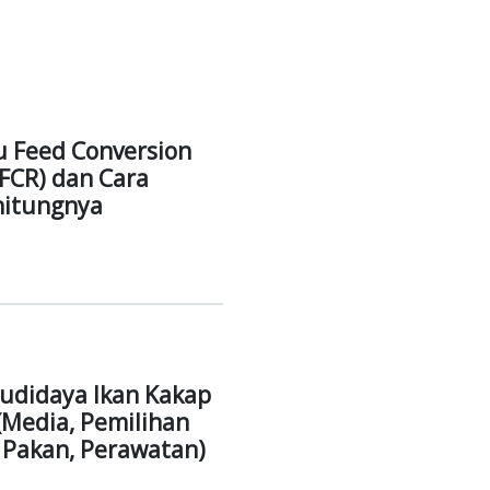
usi nyata dalam melestarikan sumber daya air dan lingkun
n pesan inspiratif: pentingnya keterlibatan masyarakat dal
reforestasi dalam mengurangi emisi karbon.
ktor ekonomi tetapi juga pada keberlanjutan lingkungan. Ini
sama erat dengan masyarakat, diharapkan memberikan dam
rakat sekitarnya.