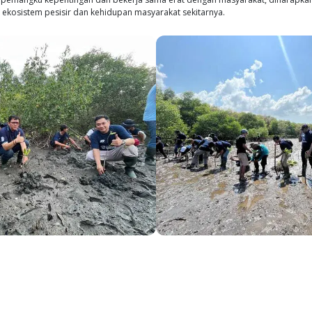
emerangi perubahan iklim. Oleh karena itu, kegiatan ini ti
an masyarakat tentang pentingnya melestarikan kawasan pe
ak menjalankan inisiatif ini sendirian. Perusahaan bekerj
 ini. Bersama dengan aparat Desa Cilellang, polisi setempa
 1.000 pohon mangrove dan juga menyerahkan 1.000 bibit
en Barru serta masyarakat Desa Cilellang. Upaya kolaborat
ersama yang memerlukan partisipasi aktif dari semua piha
a Dhian Anggeraheni, Head of Operations Shrimp Hatcher
di wilayah pesisir. Dalam pernyataannya, Emiliana menyamp
nkan industri akuakultur yang bertanggung jawab dan berk
 mendukung berbagai kegiatan konservasi air. Kami berhar
a di daerah yang dekat dengan unit operasi kami," ujar Emi
Konservasi Air STP telah diperkenalkan sebelumnya. Sejak ta
lai dari budidaya ikan air tawar menggunakan kolam biofl
bersihan Danau Ranau di Lampung, semua kegiatan ini dil
nyaksikan kelanjutan program ini, dengan penanaman poho
, serta penanaman terumbu karang di Bali pada bulan No