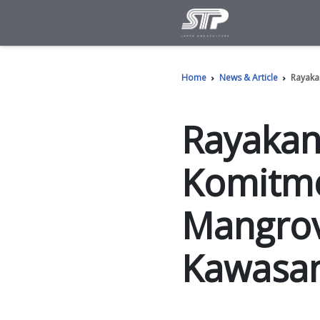
Home
News 
Ray
Kom
Man