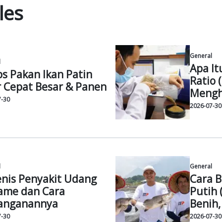
harap rangkaian program ini akan terus memberikan kontrib
 wilayah operasional perusahaan. Emiliana mengakhiri denga
 lingkungan pesisir dan mengenali manfaat signifikan dari 
upaya ini, STP menunjukkan dedikasinya tidak hanya pada se
ng melibatkan banyak pemangku kepentingan dan bekerja 
 jangka panjang pada ekosistem pesisir dan kehidupan masya