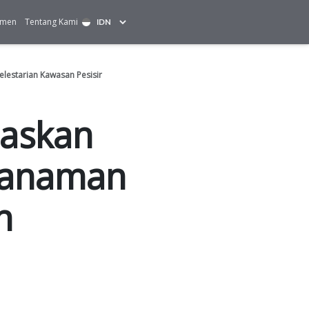
Solusi Total
Inovasi
Komitmen
Tentang Kam
au Lewat Penanaman Mangrove untuk Pelestarian Kawasan P
, STP Tegaska
Lewat Penana
elestarian