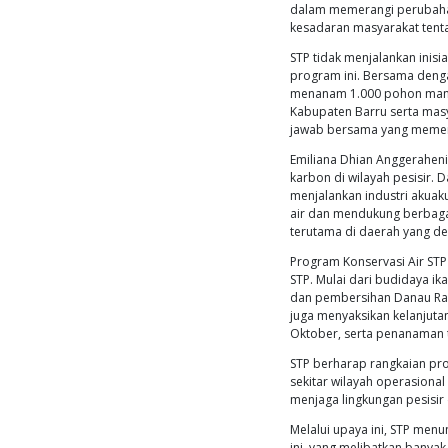
PT Suri
bermakn
2.000 bi
perayaa
perusaha
Inisiati
pesisir
pesisir