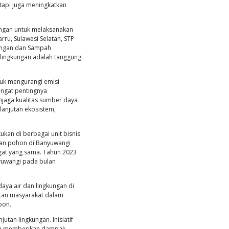
nesia Tbk (JAPFA), merayakan ulang tahun ke-36 dengan car
023, STP menyelenggarakan acara penanaman mangrove, m
 Mallusetasi, Sulawesi Selatan. Acara ini bukan hanya sekada
ng keberlanjutan lingkungan pesisir, sejalan dengan prins
k positif bagi lingkungan dan masyarakat, terutama di daer
miliki peran penting dalam menjaga keseimbangan ekosiste
rfungsi sebagai penyerap karbon dioksida, yang berperan pe