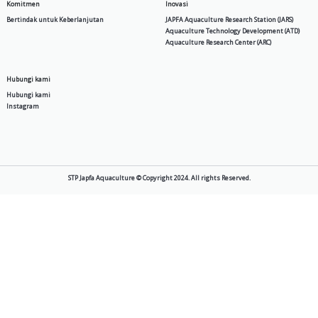
SPM 4 A
Produk
Tentang Kami
Pakan Air
Cerita