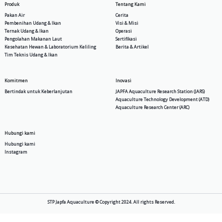
Supra NP
BA 6