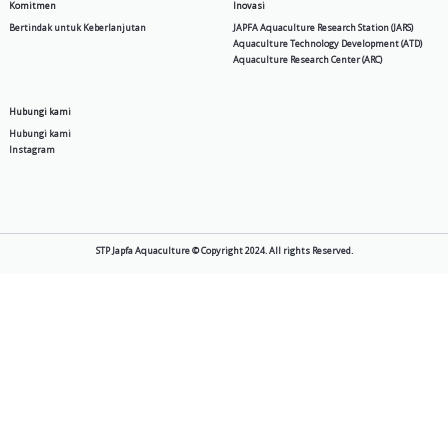
SPM 4 A
Produk
Tentang Kami
Pakan Air
Cerita