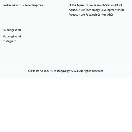
SPM 4 A
BA 6
Produk
Tentang Kami
Pakan Air
Cerita
Pembenihan Udang & Ikan
Visi & Misi