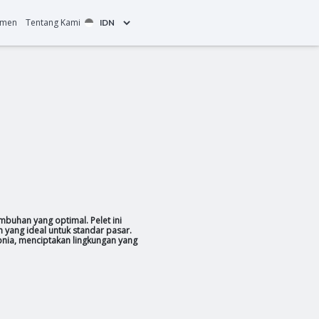
Solusi Total
Inovasi
Komitmen
Tentang Kam
s Catfish
ellet
 Pond
irancang untuk memastikan kinerja pertumbuhan yang optimal
n optimal, menghasilkan daging putih yang ideal untuk s