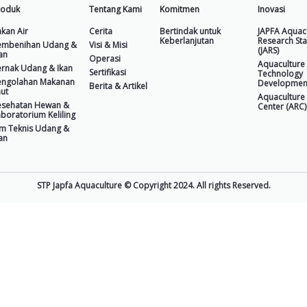
BA 6
NGA 10