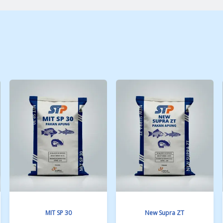
Dengan kandunga protein 25%, form
lebih bersih dan lebih sehat untuk i
Download Brochure
Hubun
 Products