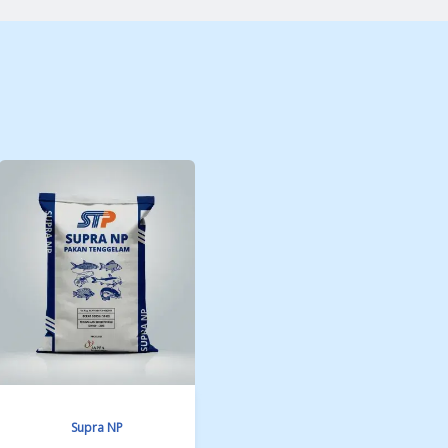
ulasi pakan ini mengurangi limbah amonia, menciptakan l
kan air tawar Anda.
gi kami