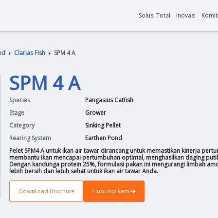
 Solution
Aquafeed
Clarias Fish
SPM 4 A
SPM 4 A
Species
Pangasiu
Stage
Grower
Category
Sinking P
Rearing System
Earthen
Pelet SPM4 A untuk ikan air tawar d
membantu ikan mencapai pertumbuha